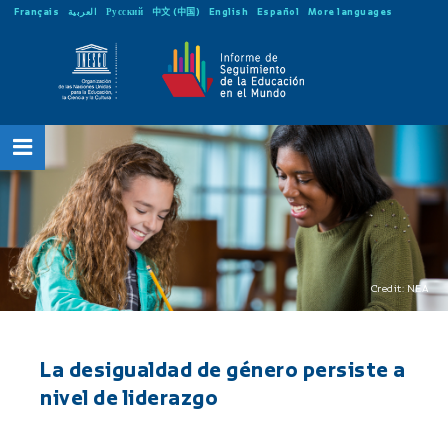
Français
العربية
Русский
中文 (中国)
English
Español
More languages
Credit: NEA
La desigualdad de género persiste a
nivel de liderazgo