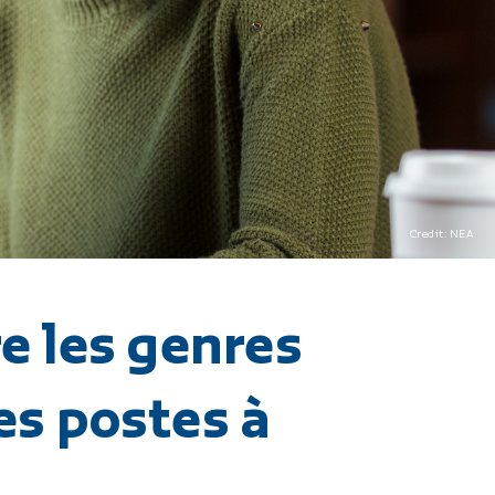
Credit: NEA
re les genres
es postes à