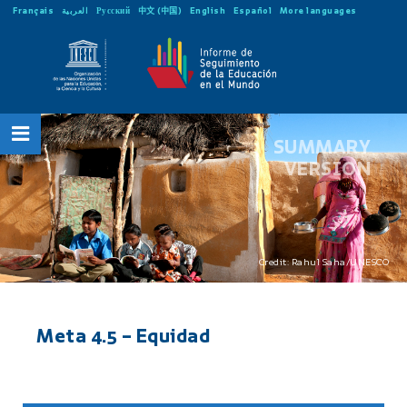
Français
العربية
Русский
中文 (中国)
English
Español
More languages
SUMMARY
VERSION
Credit: Rahul Saha/UNESCO
Meta 4.5 – Equidad