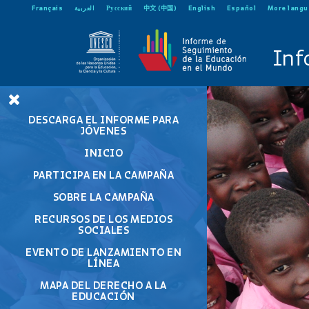
Français
العربية
Русский
中文 (中国)
English
Español
More lang
Inf
DESCARGA EL INFORME PARA
JÓVENES
INICIO
PARTICIPA EN LA CAMPAÑA
SOBRE LA CAMPAÑA
RECURSOS DE LOS MEDIOS
SOCIALES
EVENTO DE LANZAMIENTO EN
LÍNEA
MAPA DEL DERECHO A LA
EDUCACIÓN