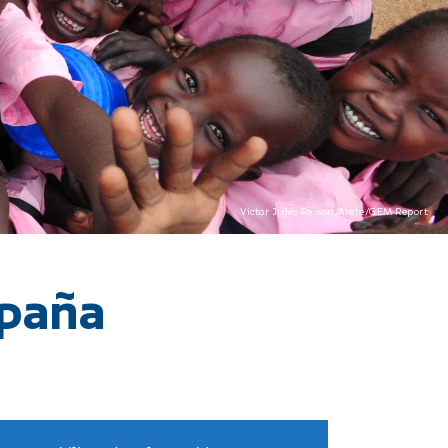
Victor Jules Raison/Arete/GEM Report
mpaña